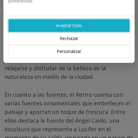
preferencias.
Otro espacio emblemático es la Rosaleda, un
jardín dedicado a la exhibición de rosas en una
amplia variedad de especies y colores. La
Aceptar todo
Rosaleda es un lugar particularmente
Rechazar
encantador en primavera, cuando las flores
están en plena floración y el aroma de las rosas
Personalizar
se percibe en el aire. Es un lugar perfecto para
relajarse y disfrutar de la belleza de la
naturaleza en medio de la ciudad.
En cuanto a las fuentes, el Retiro cuenta con
varias fuentes ornamentales que embellecen el
paisaje y aportan un toque de frescura. Entre
ellas destaca la fuente del Ángel Caído, una
escultura que representa a Lucifer en el
momento de su caída, inspirada en un pasaje de