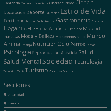
Ciencia
Cantabria
Ciberseguridad
Carrera Universitaria
Estilo de Vida
Deporte
Decoración
Educación
Gastronomía
Fertilidad
Formación Profesional
Granada
Hogar
Madrid
Inteligencia Artificial
Limpieza
Mundo
Moda y Belleza
mascotas
Monumentos
Motor
Ocio
Animal
Nutrición
Perros
málaga
Plantas
Psicología
Salud
Reproducción Asistida
Sociedad
Salud Mental
Tecnología
Turismo
Zoología Marina
Televisión
Tenis
Secciones
Actualidad
Ciencia