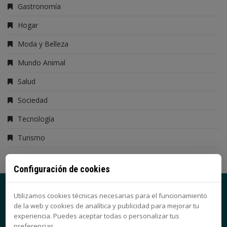
Gastronomía
Hogar
Moda y Belleza
Mundo Animal
Salud
Sociedad
Tecnología
Turismo
Configuración de cookies
Utilizamos cookies técnicas necesarias para el funcionamiento
Actualidad
de la web y cookies de analítica y publicidad para mejorar tu
Bienestar
Adopción
Arquitectura
experiencia. Puedes aceptar todas o personalizar tus
Ciencia
preferencias.