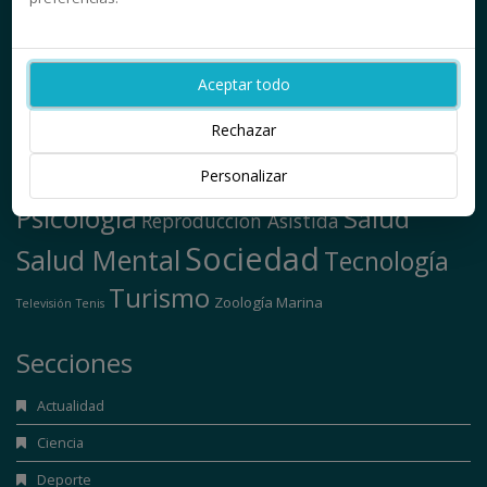
Cantabria
Ciberseguridad
Carrera Universitaria
Estilo de Vida
Deporte
Decoración
Educación
Gastronomía
Fertilidad
Aceptar todo
Formación Profesional
Granada
Hogar
Madrid
Inteligencia Artificial
Limpieza
Rechazar
Mundo
Moda y Belleza
mascotas
Monumentos
Motor
Ocio
Animal
Personalizar
Nutrición
Perros
málaga
Plantas
Psicología
Salud
Reproducción Asistida
Sociedad
Salud Mental
Tecnología
Turismo
Zoología Marina
Televisión
Tenis
Secciones
Actualidad
Ciencia
Deporte