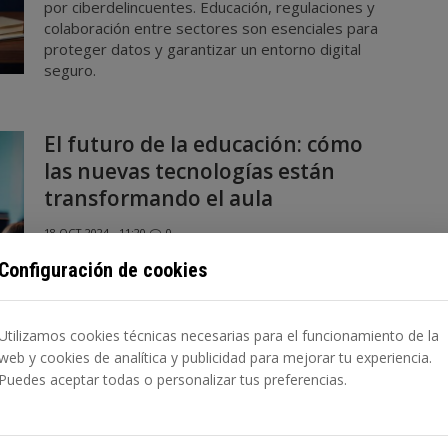
por ciberdelincuentes. Educación, regulaciones y
colaboración entre sectores son esenciales para
proteger datos y garantizar un entorno digital
seguro.
El futuro de la educación: cómo
las nuevas tecnologías están
transformando el aula
18 OCT 2024 - 11:20
0
Las nuevas tecnologías como la educación en línea,
Configuración de cookies
la realidad aumentada, la inteligencia artificial y la
gamificación están revolucionando las aulas,
mejorando el aprendizaje personalizado, la
Utilizamos cookies técnicas necesarias para el funcionamiento de la
colaboración y el acceso a la educación en todo el
web y cookies de analítica y publicidad para mejorar tu experiencia.
mundo.
Puedes aceptar todas o personalizar tus preferencias.
Innovaciones tecnológicas en el