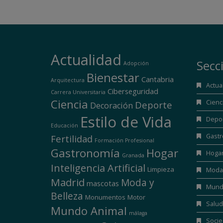
Actualidad
Secc
Adopción
Bienestar
Cantabria
Arquitectura
Actua
Ciberseguridad
Carrera Universitaria
Ciencia
Cienc
Deporte
Decoración
Estilo de Vida
Depo
Educación
Gast
Fertilidad
Formación Profesional
Gastronomía
Hogar
Hoga
Granada
Inteligencia Artificial
Limpieza
Moda 
Madrid
Moda y
mascotas
Mund
Belleza
Monumentos
Motor
Salud
Mundo Animal
málaga
Soci