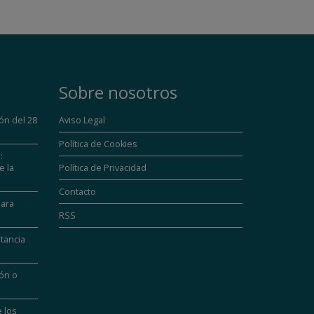
Sobre nosotros
ón del 28
Aviso Legal
Política de Cookies
:
e la
Política de Privacidad
Contacto
para
RSS
tancia
ión o
 los