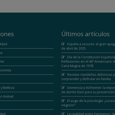
iones
Últimos artículos
lidad
España a oscuras: el gran apag
de abril de 2025
ia
Día de la Constitución Española
rte
Reflexiones en el 46º Aniversario d
Carta Magna de 1978
ronomía
Recetas navideñas deliciosas 
r
sorprender y disfrutar en familia
y Belleza
Demencia y Alzheimer: la impor
de dormir bien para su prevención
o Animal
El auge de la psicología: ¿curac
negocio?
edad
La rivalidad entre hermanos: de