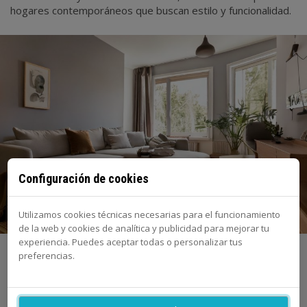
hogares contemporáneos que buscan estilo y funcionalidad.
Configuración de cookies
Utilizamos cookies técnicas necesarias para el funcionamiento
de la web y cookies de analítica y publicidad para mejorar tu
experiencia. Puedes aceptar todas o personalizar tus
Cómo decorar un salón pequeño y
preferencias.
convertirlo en un espacio funcional y
acogedor