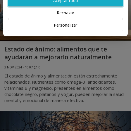
Aceptar todo
Rechazar
Personalizar
Estado de ánimo: alimentos que te
ayudarán a mejorarlo naturalmente
3 NOV 2024 - 10:07
0
El estado de ánimo y alimentación están estrechamente
relacionados. Nutrientes como omega-3, antioxidantes,
vitaminas B y magnesio, presentes en alimentos como
chocolate negro, plátanos y yogur, pueden mejorar la salud
mental y emocional de manera efectiva.