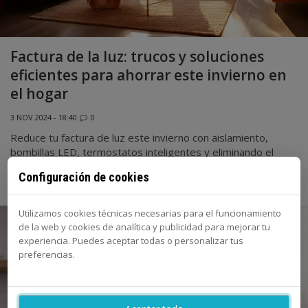
Factura de la luz: trucos y soluciones
eficientes para ahorrar este invierno en
el hogar
3 NOV 2024 - 18:40
0
Reduce tu factura de luz este invierno con aislamiento,
bombillas LED, termostatos inteligentes y eliminando el
consumo fantasma. Optimiza el uso de la luz natural y la
Configuración de cookies
energía en tu hogar sin sacrificar comodidad.
Utilizamos cookies técnicas necesarias para el funcionamiento
de la web y cookies de analítica y publicidad para mejorar tu
experiencia. Puedes aceptar todas o personalizar tus
preferencias.