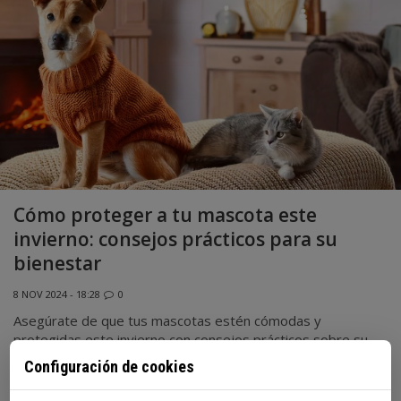
Cómo proteger a tu mascota este
invierno: consejos prácticos para su
bienestar
8 NOV 2024 - 18:28
0
Asegúrate de que tus mascotas estén cómodas y
protegidas este invierno con consejos prácticos sobre su
descanso, alimentación, hidratación, ejercicio y cuidados
Configuración de cookies
especiales para cachorros, mayores y razas sensibles al frío.