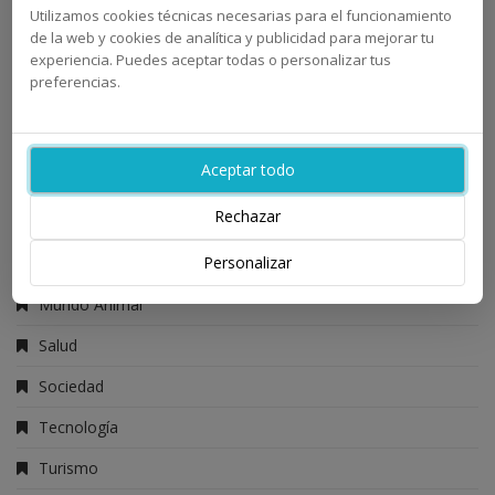
Utilizamos cookies técnicas necesarias para el funcionamiento
de la web y cookies de analítica y publicidad para mejorar tu
Actualidad
experiencia. Puedes aceptar todas o personalizar tus
preferencias.
Ciencia
Deporte
Aceptar todo
Gastronomía
Rechazar
Hogar
Personalizar
Moda y Belleza
Mundo Animal
Salud
Sociedad
Tecnología
Turismo