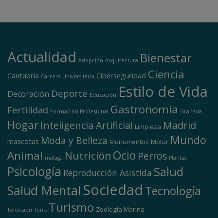
Actualidad
Bienestar
Adopción
Arquitectura
Ciencia
Cantabria
Ciberseguridad
Carrera Universitaria
Estilo de Vida
Deporte
Decoración
Educación
Gastronomía
Fertilidad
Formación Profesional
Granada
Hogar
Madrid
Inteligencia Artificial
Limpieza
Mundo
Moda y Belleza
mascotas
Monumentos
Motor
Ocio
Animal
Nutrición
Perros
málaga
Plantas
Psicología
Salud
Reproducción Asistida
Sociedad
Salud Mental
Tecnología
Turismo
Zoología Marina
Televisión
Tenis