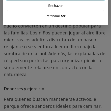
Rechazar
Actividades familiares
Personalizar
El parque cuenta con áreas de juegos infantiles
que lo convierten en un destino popular para
las familias. Los niños pueden jugar al aire libre
mientras los adultos disfrutan de un paseo
relajante o se sientan a leer un libro bajo la
sombra de un árbol. Además, las explanadas de
césped son perfectas para organizar picnics o
simplemente relajarse en contacto con la
naturaleza.
Deportes y ejercicio
Para quienes buscan mantenerse activos, el
parque ofrece senderos ideales para caminar,