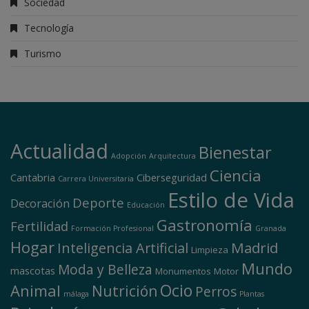
Sociedad
Tecnología
Turismo
Actualidad
Bienestar
Adopción
Arquitectura
Ciencia
Cantabria
Ciberseguridad
Carrera Universitaria
Estilo de Vida
Deporte
Decoración
Educación
Gastronomía
Fertilidad
Formación Profesional
Granada
Hogar
Madrid
Inteligencia Artificial
Limpieza
Mundo
Moda y Belleza
mascotas
Monumentos
Motor
Ocio
Animal
Nutrición
Perros
málaga
Plantas