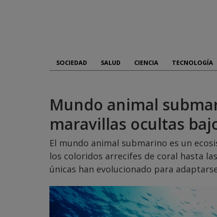
Skip
to
content
SOCIEDAD
SALUD
CIENCIA
TECNOLOGÍA
Mundo animal submari
maravillas ocultas bajo
El mundo animal submarino es un ecosis
los coloridos arrecifes de coral hasta l
únicas han evolucionado para adaptarse