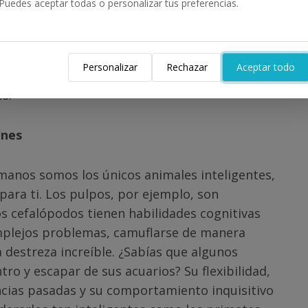
Puedes aceptar todas o personalizar tus preferencias.
nocido como bioluminiscencia. Esta habilidad
 sus depredadores o simplemente camuflarse
de adaptaciones no solo es asombroso, sino
Personalizar
Rechazar
Aceptar todo
s de presión extrema, temperaturas heladas y
s.
ines
umanos somos los únicos animales inteligentes,
para ti. Los pulpos, por ejemplo, son
s cefalópodos tienen habilidades cognitivas
mplejos problemas, camuflarse de manera
destreza increíble. ¿Sabías que algunos
ro y escapar de sus acuarios? Su flexibilidad,
cias pasadas y su comportamiento inquisitivo