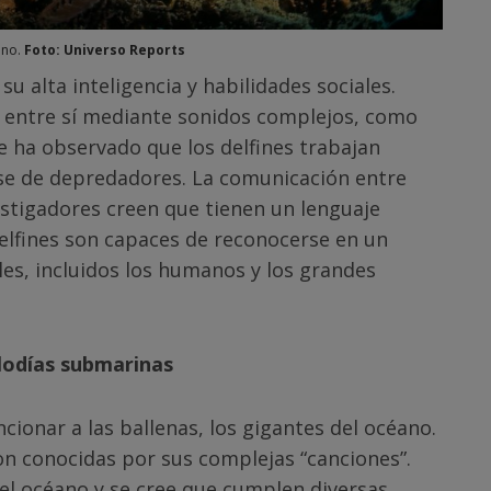
ano.
Foto: Universo Reports
u alta inteligencia y habilidades sociales.
entre sí mediante sonidos complejos, como
se ha observado que los delfines trabajan
se de depredadores. La comunicación entre
vestigadores creen que tienen un lenguaje
elfines son capaces de reconocerse en un
es, incluidos los humanos y los grandes
lodías submarinas
onar a las ballenas, los gigantes del océano.
son conocidas por sus complejas “canciones”.
el océano y se cree que cumplen diversas