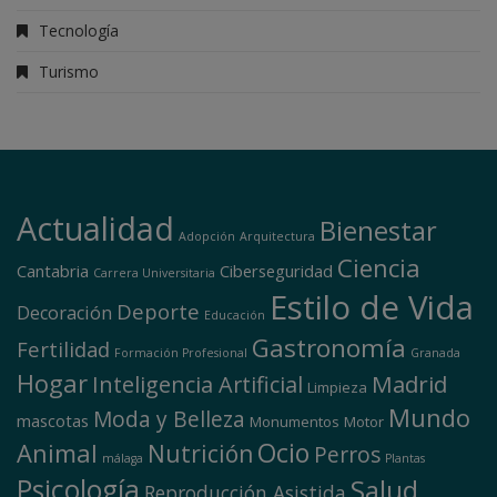
Tecnología
Turismo
Actualidad
Bienestar
Adopción
Arquitectura
Ciencia
Cantabria
Ciberseguridad
Carrera Universitaria
Estilo de Vida
Deporte
Decoración
Educación
Gastronomía
Fertilidad
Formación Profesional
Granada
Hogar
Madrid
Inteligencia Artificial
Limpieza
Mundo
Moda y Belleza
mascotas
Monumentos
Motor
Ocio
Animal
Nutrición
Perros
málaga
Plantas
Psicología
Salud
Reproducción Asistida