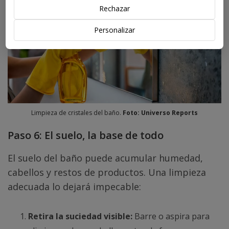
Rechazar
Personalizar
Limpieza de cristales del baño.
Foto: Universo Reports
Paso 6: El suelo, la base de todo
El suelo del baño puede acumular humedad,
cabellos y restos de productos. Una limpieza
adecuada lo dejará impecable:
Retira la suciedad visible:
Barre o aspira para